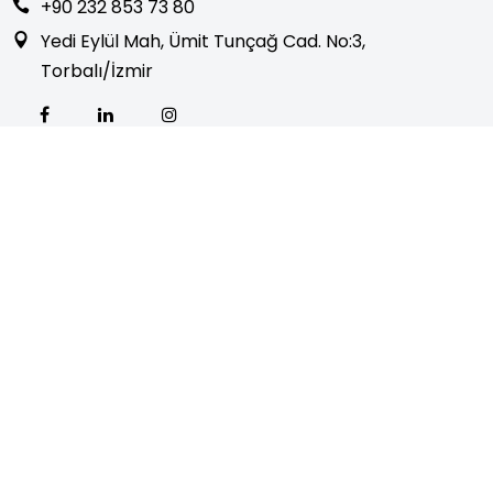
+90 232 853 73 80
Yedi Eylül Mah, Ümit Tunçağ Cad. No:3,
Torbalı/İzmir
© 2024 Ege Home Products. All Rights Reserved.